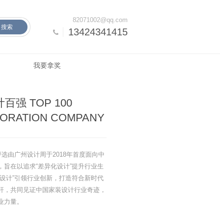
82071002@qq.com
搜索
13424341415
我要拿奖
强 TOP 100
CORATION COMPANY
评选由广州设计周于2018年首度面向中
，旨在以追求“差异化设计”提升行业生
验设计”引领行业创新，打造符合新时代
杆，共同见证中国家装设计行业奇迹，
业力量。